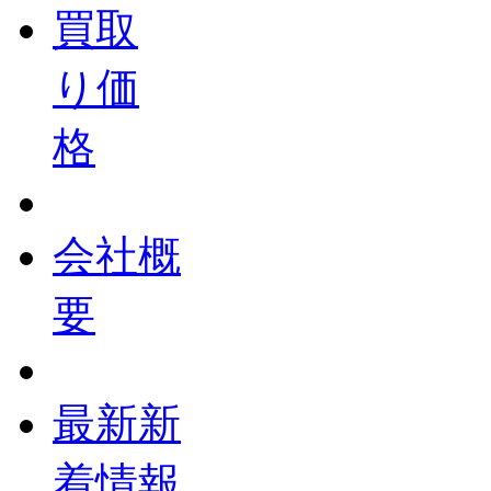
買取
り価
格
会社概
要
最新新
着情報