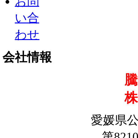
お問
い合
わせ
会社情報
騰
株
愛媛県
第8210