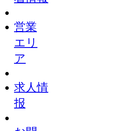
営業
エリ
ア
求人情
报